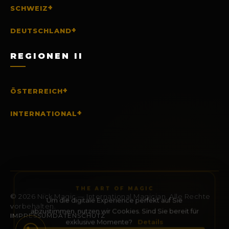
+
SCHWEIZ
+
DEUTSCHLAND
REGIONEN II
+
ÖSTERREICH
+
INTERNATIONAL
THE ART OF MAGIC
Um die digitale Experience perfekt auf Sie
abzustimmen, nutzen wir Cookies. Sind Sie bereit für
© 2026 Nick Magic — International Magician. Alle Rechte
exklusive Momente?
Details
vorbehalten.
IMPRESSUM
DATENSCHUTZ
AKZEPTIEREN