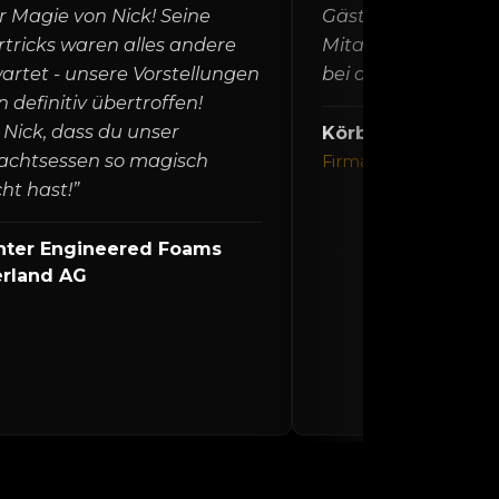
r Magie von Nick! Seine
Gästen auf wunderb
tricks waren alles andere
Mitarbeitenden vo
wartet - unsere Vorstellungen
bei denen er klein
 definitiv übertroffen!
Nick, dass du unser
Körber
chtsessen so magisch
Firma
t hast!”
nter Engineered Foams
erland AG