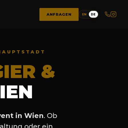
ANFRAGEN
EN
DE
HAUPTSTADT
IER &
IEN
vent in Wien
. Ob
altung oder ein