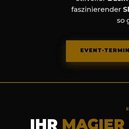
faszinierender
S
so 
EVENT-TERMIN
IHR
MAGIER 