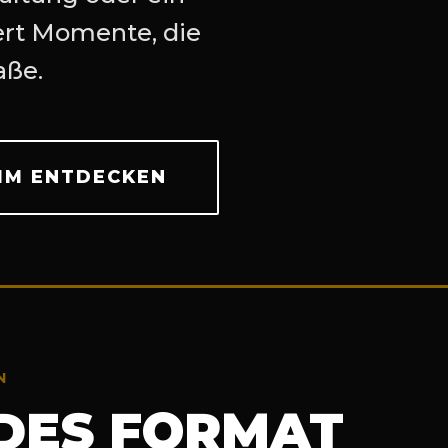
ert Momente, die
aße.
M ENTDECKEN
N
DES FORMAT