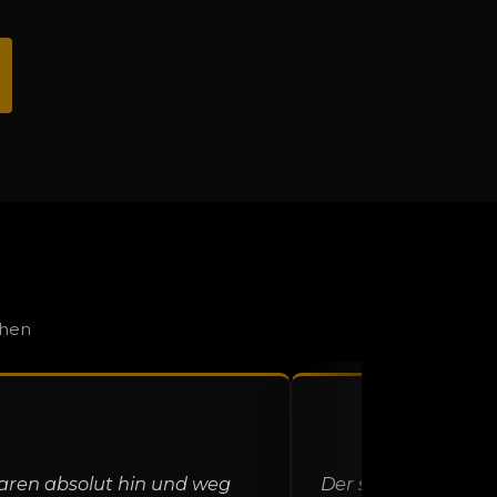
ehen
aren absolut hin und weg
Der sympathische Z