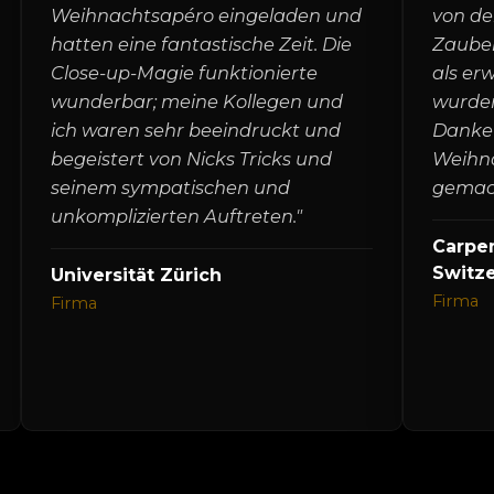
Weihnachtsapéro eingeladen und
von de
hatten eine fantastische Zeit. Die
Zauber
Close-up-Magie funktionierte
als er
wunderbar; meine Kollegen und
wurden
ich waren sehr beeindruckt und
Danke 
begeistert von Nicks Tricks und
Weihna
seinem sympatischen und
gemach
unkomplizierten Auftreten."
Carpe
Switz
Universität Zürich
Firma
Firma