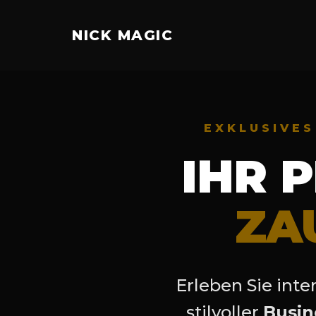
NICK MAGIC
EXKLUSIVE
IHR 
ZA
Erleben Sie inte
stilvoller
Busin