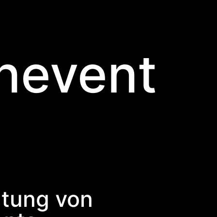
enevent
utung von