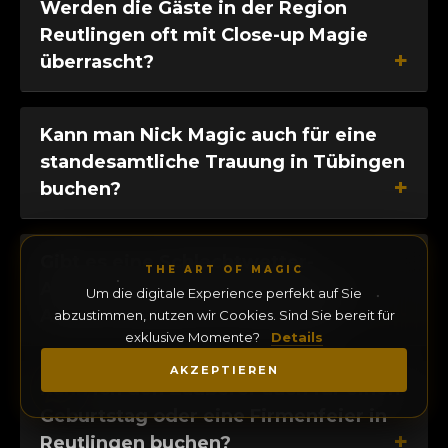
Werden die Gäste in der Region
Reutlingen oft mit Close-up Magie
überrascht?
Kann man Nick Magic auch für eine
standesamtliche Trauung in Tübingen
buchen?
Gibt es eine Schlechtwetter-
THE ART OF MAGIC
Alternative für den Einsatz beim
Um die digitale Experience perfekt auf Sie
Außen-Empfang in Reutlingen?
abzustimmen, nutzen wir Cookies. Sind Sie bereit für
exklusive Momente?
Details
AKZEPTIEREN
Kann ich den Zauberer auch für einen
Geburtstag oder eine Firmenfeier in
Reutlingen buchen?