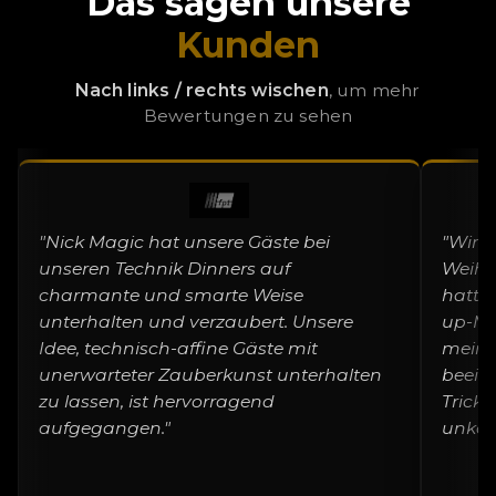
Das sagen unsere
Kunden
Nach links / rechts wischen
, um mehr
Bewertungen zu sehen
"Nick Magic hat unsere Gäste bei
"Wir 
unseren Technik Dinners auf
Weihn
charmante und smarte Weise
hatten
unterhalten und verzaubert. Unsere
up-Ma
Idee, technisch-affine Gäste mit
meine
unerwarteter Zauberkunst unterhalten
beein
zu lassen, ist hervorragend
Trick
aufgegangen."
unkomp